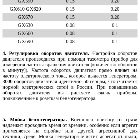
GX390
0.15
0.20
GX610 GX620
0.15
0.20
GX670
0.15
0.20
GX630
0.08
0.1
GX660
0.08
0.1
GX690
0.08
0.1
4. Регулировка оборотов двигателя.
Настройка оборотов
двигателя производится при помощи тахометра (прибор для
измерения частоты вращения двигателя [количество оборотов
в минуту]). Частота оборотов двигателя прямо влияет на
частоту электрического тока, которое выдается генератором.
3000 оборотов двигателя идентично 50 герцам, что считается
нормой электрических сетей в России. При повышенных
оборотах двигателя вы рискуете сжечь приборы,
подключенные к розеткам бензогенератора.
5. Мойка бензогенератора.
Внешнюю очистку от грязи
надлежит проводить время от времени, особенно если агрегат
применяется на стройке или другой, агрессивной для
техники, среде. Мойка генератора очистит агрегат от пыли,